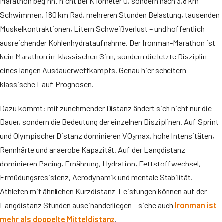
Marathon beginnt nicht bei Kilometer 0, sondern nach 3,8 km
Schwimmen, 180 km Rad, mehreren Stunden Belastung, tausenden
Muskelkontraktionen, Litern Schweißverlust – und hoffentlich
ausreichender Kohlenhydrataufnahme. Der Ironman-Marathon ist
kein Marathon im klassischen Sinn, sondern die letzte Disziplin
eines langen Ausdauerwettkampfs. Genau hier scheitern
klassische Lauf-Prognosen.
Dazu kommt: mit zunehmender Distanz ändert sich nicht nur die
Dauer, sondern die Bedeutung der einzelnen Disziplinen. Auf Sprint
und Olympischer Distanz dominieren VO₂max, hohe Intensitäten,
Rennhärte und anaerobe Kapazität. Auf der Langdistanz
dominieren Pacing, Ernährung, Hydration, Fettstoffwechsel,
Ermüdungsresistenz, Aerodynamik und mentale Stabilität.
Athleten mit ähnlichen Kurzdistanz-Leistungen können auf der
Langdistanz Stunden auseinanderliegen – siehe auch
Ironman ist
mehr als doppelte Mitteldistanz
.