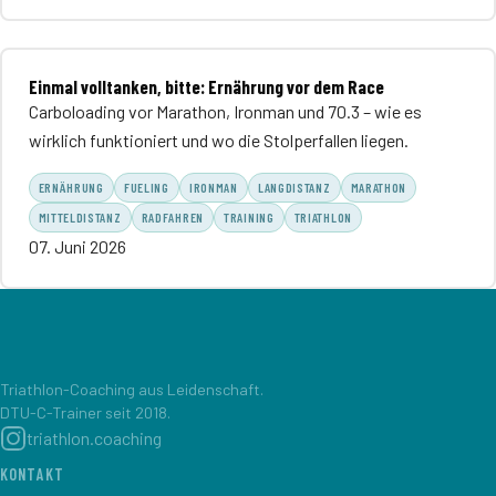
Einmal volltanken, bitte: Ernährung vor dem Race
Carboloading vor Marathon, Ironman und 70.3 – wie es
wirklich funktioniert und wo die Stolperfallen liegen.
ERNÄHRUNG
FUELING
IRONMAN
LANGDISTANZ
MARATHON
MITTELDISTANZ
RADFAHREN
TRAINING
TRIATHLON
07. Juni 2026
Triathlon-Coaching aus Leidenschaft.
DTU-C-Trainer seit 2018.
triathlon.coaching
KONTAKT