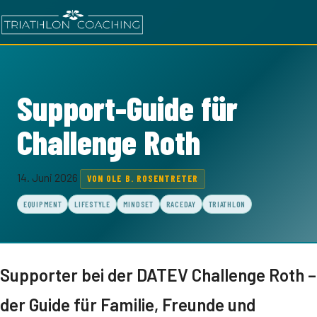
Support-Guide für
Challenge Roth
14. Juni 2026
VON OLE B. ROSENTRETER
EQUIPMENT
LIFESTYLE
MINDSET
RACEDAY
TRIATHLON
Supporter bei der DATEV Challenge Roth –
der Guide für Familie, Freunde und