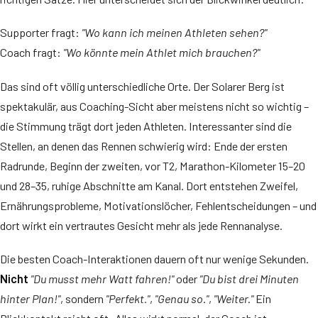
Supporter fragt:
"Wo kann ich meinen Athleten sehen?"
Coach fragt:
"Wo könnte mein Athlet mich brauchen?"
Das sind oft völlig unterschiedliche Orte. Der Solarer Berg ist
spektakulär, aus Coaching-Sicht aber meistens nicht so wichtig –
die Stimmung trägt dort jeden Athleten. Interessanter sind die
Stellen, an denen das Rennen schwierig wird: Ende der ersten
Radrunde, Beginn der zweiten, vor T2, Marathon-Kilometer 15–20
und 28–35, ruhige Abschnitte am Kanal. Dort entstehen Zweifel,
Ernährungsprobleme, Motivationslöcher, Fehlentscheidungen – und
dort wirkt ein vertrautes Gesicht mehr als jede Rennanalyse.
Die besten Coach-Interaktionen dauern oft nur wenige Sekunden.
Nicht
"Du musst mehr Watt fahren!"
oder
"Du bist drei Minuten
hinter Plan!"
, sondern
"Perfekt."
,
"Genau so."
,
"Weiter."
Ein