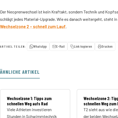
Der Neoprenwechsel ist kein Kraftakt, sondern Technik und Kopfsach
schlägt jedes Material-Upgrade. Wie es danach weitergeht, steht in
Wechselzone 2 – schnell zum Lauf
.
WhatsApp
E-Mail
Link kopieren
Drucken
ARTIKEL TEILEN:
ÄHNLICHE ARTIKEL
Wechselzone 1: Tipps zum
Wechselzone 2: Tipp
schnellen Weg aufs Rad
schnellen Weg zum 
Viele Athleten investieren
T2 sieht aus wie di
Stunden in Schwimmtechnik
der beiden Wechsel