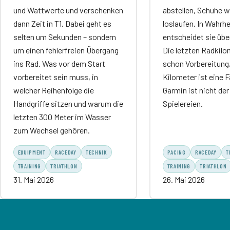
und Wattwerte und verschenken
abstellen, Schuhe w
dann Zeit in T1. Dabei geht es
loslaufen. In Wahrhe
selten um Sekunden – sondern
entscheidet sie übe
um einen fehlerfreien Übergang
Die letzten Radkilo
ins Rad. Was vor dem Start
schon Vorbereitung,
vorbereitet sein muss, in
Kilometer ist eine Fa
welcher Reihenfolge die
Garmin ist nicht der 
Handgriffe sitzen und warum die
Spielereien.
letzten 300 Meter im Wasser
zum Wechsel gehören.
EQUIPMENT
RACEDAY
TECHNIK
PACING
RACEDAY
T
TRAINING
TRIATHLON
TRAINING
TRIATHLON
31. Mai 2026
26. Mai 2026