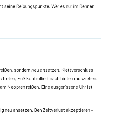
nnt seine Reibungspunkte. Wer es nur im Rennen
reißen, sondern
neu ansetzen
. Klettverschluss
treten, Fuß kontrolliert nach hinten rausziehen.
 am Neopren reißen. Eine ausgerissene Uhr ist
hig neu ansetzen. Den Zeitverlust akzeptieren –