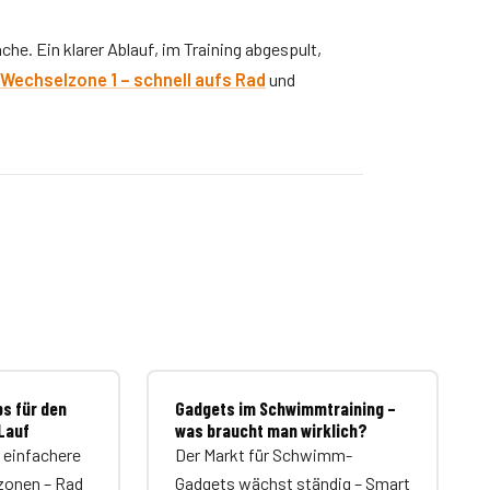
e. Ein klarer Ablauf, im Training abgespult,
Wechselzone 1 – schnell aufs Rad
und
s für den
Gadgets im Schwimmtraining –
Lauf
was braucht man wirklich?
e einfachere
Der Markt für Schwimm-
zonen – Rad
Gadgets wächst ständig – Smart