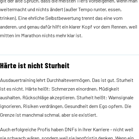
gilt der alte Spruch, dass die meisten Tiefs vorbeigehen, wenn man
weitermacht und nichts ändert (außer Tempo runter, essen,
trinken). Eine ehrliche Selbstbewertung trennt das eine vom
anderen, und genau dafür hilft ein klarer Kopf vor dem Rennen, weil
mitten im Marathon nichts mehr klar ist.
Härte ist nicht Sturheit
Ausdauertraining lehrt Durchhaltevermögen. Das ist gut. Sturheit
ist es nicht. Härte heißt: Schmerzen einordnen, Müdigkeit
aushalten, Rückschläge akzeptieren. Sturheit heißt: Warnsignale
ignorieren, Risiken verdrängen, Gesundheit dem Ego opfern. Die
Grenze ist manchmal schmal, aber sie existiert.
Auch erfolgreiche Profis haben DNFs in ihrer Karriere – nicht weil
sie schwach wären, sondern weil sie langfristig denken. Wenn ein