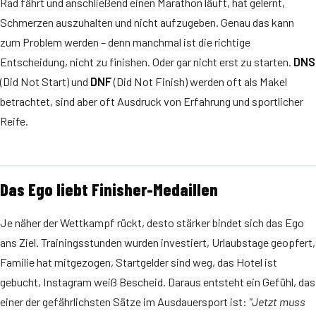
Rad fährt und anschließend einen Marathon läuft, hat gelernt,
Schmerzen auszuhalten und nicht aufzugeben. Genau das kann
zum Problem werden – denn manchmal ist die richtige
Entscheidung, nicht zu finishen. Oder gar nicht erst zu starten.
DNS
(Did Not Start) und
DNF
(Did Not Finish) werden oft als Makel
betrachtet, sind aber oft Ausdruck von Erfahrung und sportlicher
Reife.
Das Ego liebt Finisher-Medaillen
Je näher der Wettkampf rückt, desto stärker bindet sich das Ego
ans Ziel. Trainingsstunden wurden investiert, Urlaubstage geopfert,
Familie hat mitgezogen, Startgelder sind weg, das Hotel ist
gebucht, Instagram weiß Bescheid. Daraus entsteht ein Gefühl, das
einer der gefährlichsten Sätze im Ausdauersport ist:
"Jetzt muss