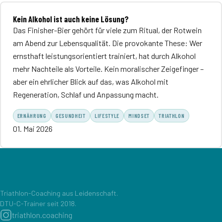
Kein Alkohol ist auch keine Lösung?
Das Finisher-Bier gehört für viele zum Ritual, der Rotwein
am Abend zur Lebensqualität. Die provokante These: Wer
ernsthaft leistungsorientiert trainiert, hat durch Alkohol
mehr Nachteile als Vorteile. Kein moralischer Zeigefinger –
aber ein ehrlicher Blick auf das, was Alkohol mit
Regeneration, Schlaf und Anpassung macht.
ERNÄHRUNG
GESUNDHEIT
LIFESTYLE
MINDSET
TRIATHLON
01. Mai 2026
Triathlon-Coaching aus Leidenschaft.
DTU-C-Trainer seit 2018.
triathlon.coaching