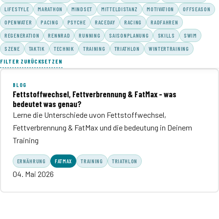
LIFESTYLE
MARATHON
MINDSET
MITTELDISTANZ
MOTIVATION
OFFSEASON
OPENWATER
PACING
PSYCHE
RACEDAY
RACING
RADFAHREN
REGENERATION
RENNRAD
RUNNING
SAISONPLANUNG
SKILLS
SWIM
SZENE
TAKTIK
TECHNIK
TRAINING
TRIATHLON
WINTERTRAINING
FILTER ZURÜCKSETZEN
BLOG
Fettstoffwechsel, Fettverbrennung & FatMax - was
bedeutet was genau?
Lerne die Unterschiede uvon Fettstoffwechsel,
Fettverbrennung & FatMax und die bedeutung in Deinem
Training
ERNÄHRUNG
FATMAX
TRAINING
TRIATHLON
04. Mai 2026