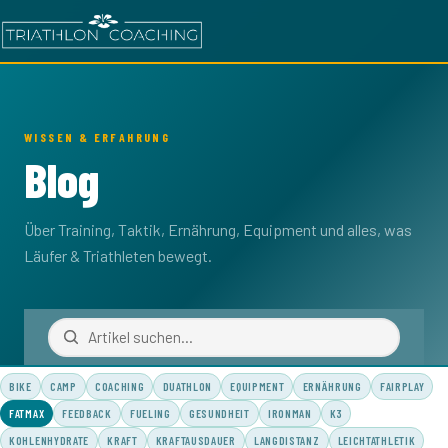
WISSEN & ERFAHRUNG
Blog
Über Training, Taktik, Ernährung, Equipment und alles, was
Läufer & Triathleten bewegt.
BIKE
CAMP
COACHING
DUATHLON
EQUIPMENT
ERNÄHRUNG
FAIRPLAY
FATMAX
FEEDBACK
FUELING
GESUNDHEIT
IRONMAN
K3
KOHLENHYDRATE
KRAFT
KRAFTAUSDAUER
LANGDISTANZ
LEICHTATHLETIK